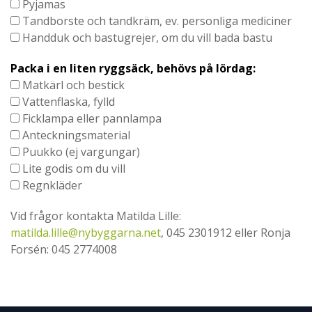
Pyjamas
Tandborste och tandkräm, ev. personliga mediciner
Handduk och bastugrejer, om du vill bada bastu
Packa i en liten ryggsäck, behövs på lördag:
Matkärl och bestick
Vattenflaska, fylld
Ficklampa eller pannlampa
Anteckningsmaterial
Puukko (ej vargungar)
Lite godis om du vill
Regnkläder
Vid frågor kontakta Matilda Lille:
matilda.lille@nybyggarna.net
, 045 2301912 eller Ronja
Forsén: 045 2774008