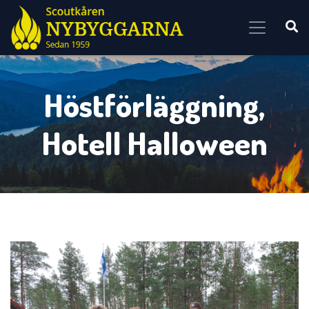
Skip to content
Höstförläggning,
Hotell Halloween