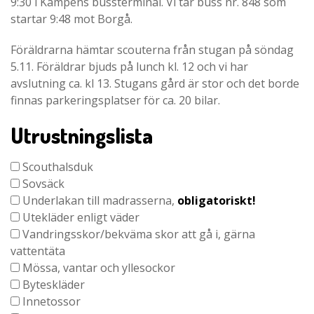
9:30 i Kampens bussterminal. Vi tar buss nr. 848 som
startar 9:48 mot Borgå.
Föräldrarna hämtar scouterna från stugan på söndag
5.11. Föräldrar bjuds på lunch kl. 12 och vi har
avslutning ca. kl 13. Stugans gård är stor och det borde
finnas parkeringsplatser för ca. 20 bilar.
Utrustningslista
Scouthalsduk
Sovsäck
Underlakan till madrasserna,
obligatoriskt!
Utekläder enligt väder
Vandringsskor/bekväma skor att gå i, gärna
vattentäta
Mössa, vantar och yllesockor
Byteskläder
Innetossor