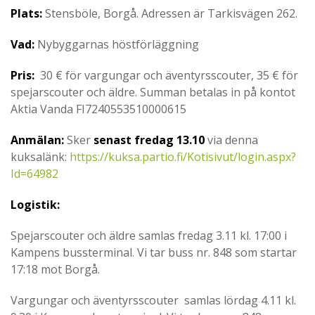
Plats
:
Stensböle, Borgå. Adressen är Tarkisvägen 262.
Vad
:
Nybyggarnas höstförläggning
Pris
:
30 € för vargungar och äventyrsscouter, 35 € för
spejarscouter och äldre. Summan betalas in på kontot
Aktia Vanda FI7240553510000615
Anmälan
:
Sker
senast fredag 13.10
via denna
kuksalänk:
https://kuksa.partio.fi/Kotisivut/login.aspx?
Id=64982
Logistik:
Spejarscouter och äldre samlas fredag 3.11 kl. 17:00 i
Kampens bussterminal. Vi tar buss nr. 848 som startar
17:18 mot Borgå.
Vargungar och äventyrsscouter samlas lördag 4.11 kl.