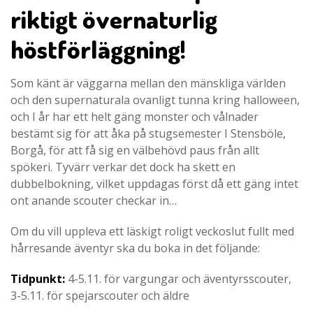
riktigt övernaturlig
höstförläggning!
Som känt är väggarna mellan den mänskliga världen
och den supernaturala ovanligt tunna kring halloween,
och I år har ett helt gäng monster och vålnader
bestämt sig för att åka på stugsemester I Stensböle,
Borgå, för att få sig en välbehövd paus från allt
spökeri. Tyvärr verkar det dock ha skett en
dubbelbokning, vilket uppdagas först då ett gäng intet
ont anande scouter checkar in…
Om du vill uppleva ett läskigt roligt veckoslut fullt med
hårresande äventyr ska du boka in det följande:
Tidpunkt
:
4-5.11. för vargungar och äventyrsscouter,
3-5.11. för spejarscouter och äldre