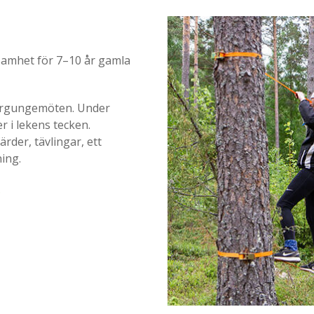
amhet för 7–10 år gamla
vargungemöten. Under
 i lekens tecken.
der, tävlingar, ett
ing.
.