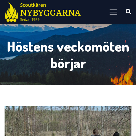
Skip to content
Höstens veckomöten
börjar