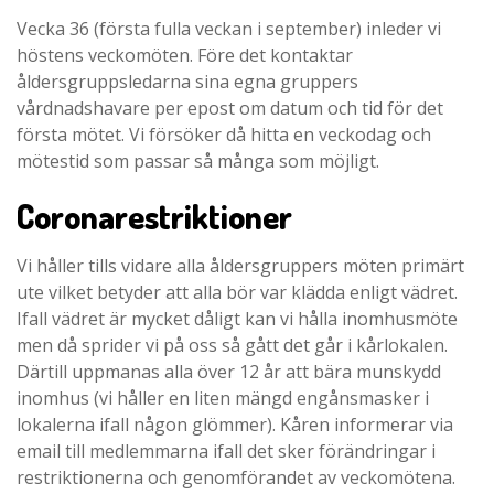
Vecka 36 (första fulla veckan i september) inleder vi
höstens veckomöten. Före det kontaktar
åldersgruppsledarna sina egna gruppers
vårdnadshavare per epost om datum och tid för det
första mötet. Vi försöker då hitta en veckodag och
mötestid som passar så många som möjligt.
Coronarestriktioner
Vi håller tills vidare alla åldersgruppers möten primärt
ute vilket betyder att alla bör var klädda enligt vädret.
Ifall vädret är mycket dåligt kan vi hålla inomhusmöte
men då sprider vi på oss så gått det går i kårlokalen.
Därtill uppmanas alla över 12 år att bära munskydd
inomhus (vi håller en liten mängd engånsmasker i
lokalerna ifall någon glömmer). Kåren informerar via
email till medlemmarna ifall det sker förändringar i
restriktionerna och genomförandet av veckomötena.